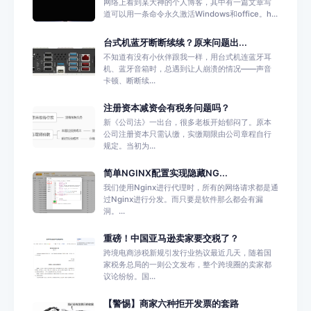
网络上看到某大神的个人博客，其中有一篇文章写
道可以用一条命令永久激活Windows和office。h...
台式机蓝牙断断续续？原来问题出...
不知道有没有小伙伴跟我一样，用台式机连蓝牙耳
机、蓝牙音箱时，总遇到让人崩溃的情况——声音
卡顿、断断续...
注册资本减资会有税务问题吗？
新《公司法》一出台，很多老板开始郁闷了。原本
公司注册资本只需认缴，实缴期限由公司章程自行
规定。当初为...
简单NGINX配置实现隐藏NG...
我们使用Nginx进行代理时，所有的网络请求都是通
过Nginx进行分发。而只要是软件那么都会有漏
洞。...
重磅！中国亚马逊卖家要交税了？
跨境电商涉税新规引发行业热议最近几天，随着国
家税务总局的一则公文发布，整个跨境圈的卖家都
议论纷纷。国...
【警惕】商家六种拒开发票的套路