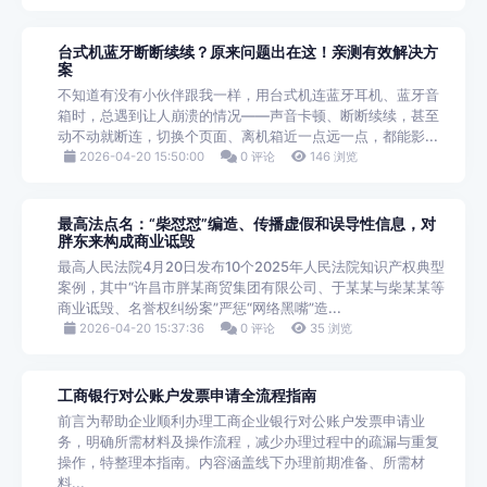
台式机蓝牙断断续续？原来问题出在这！亲测有效解决方
案
不知道有没有小伙伴跟我一样，用台式机连蓝牙耳机、蓝牙音
箱时，总遇到让人崩溃的情况——声音卡顿、断断续续，甚至
动不动就断连，切换个页面、离机箱近一点远一点，都能影...
2026-04-20 15:50:00
0 评论
146 浏览
最高法点名：“柴怼怼”编造、传播虚假和误导性信息，对
胖东来构成商业诋毁
最高人民法院4月20日发布10个2025年人民法院知识产权典型
案例，其中“许昌市胖某商贸集团有限公司、于某某与柴某某等
商业诋毁、名誉权纠纷案”严惩“网络黑嘴”造...
2026-04-20 15:37:36
0 评论
35 浏览
工商银行对公账户发票申请全流程指南
前言为帮助企业顺利办理工商企业银行对公账户发票申请业
务，明确所需材料及操作流程，减少办理过程中的疏漏与重复
操作，特整理本指南。内容涵盖线下办理前期准备、所需材
料...